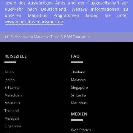
sowie des Auswärtigen Amts und der Fluggesellschaft zur
Rückkehr nach Deutschland. Weitere Informationen zu
unseren Mauritius Programmen finden Sie unter
www.mauritius-tourismus.de
.
Bildnachweis: Mauritius Tipps © B&N Tourismus
REISEZIELE
FAQ
Asien
Thailand
Indien
Malaysia
Sri Lanka
Singapore
Malediven
Sri Lanka
Mauritius
Mauritius
Thailand
MEDIEN
Malaysia
Singapore
Web Stories