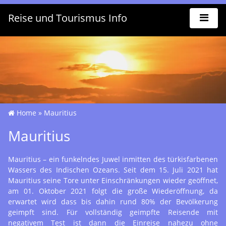
Reise und Tourismus Info
Home
»
Mauritius
Mauritius
Mauritius – ein funkelndes Juwel inmitten des türkisfarbenen
Wassers des Indischen Ozeans. Seit dem 15. Juli 2021 hat
Mauritius seine Tore unter Einschränkungen wieder geöffnet,
am 01. Oktober 2021 folgt die große Wiederöffnung, da
erwartet wird dass bis dahin rund 80% der Bevölkerung
geimpft sind. Für vollständig geimpfte Reisende mit
negativem Test ist dann die Einreise nahezu ohne